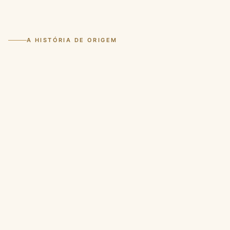
A HISTÓRIA DE ORIGEM