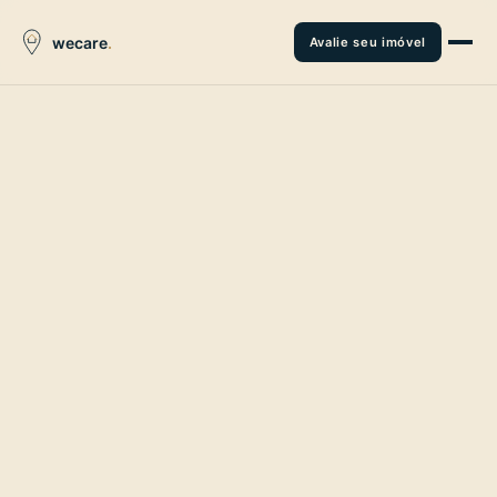
Avalie seu imóvel
como proprietário.